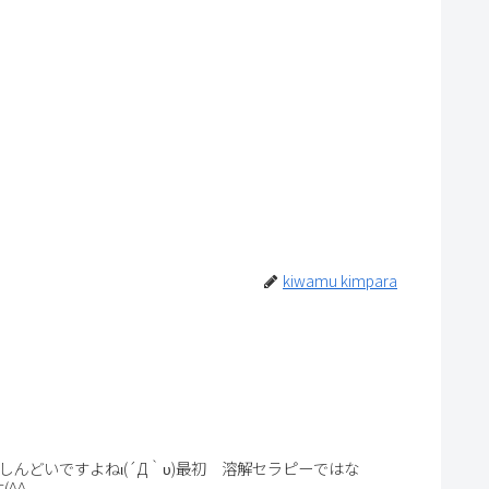
kiwamu kimpara
どいですよねι(´Д｀υ)最初 溶解セラピーではな
...