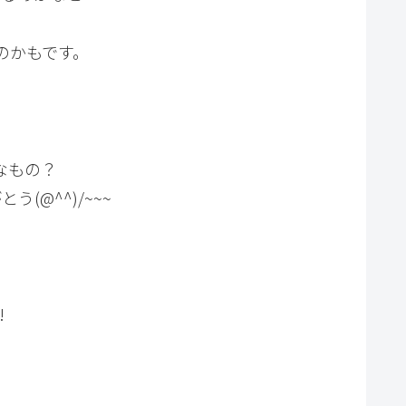
のかもです。
なもの？
@^^)/~~~
!