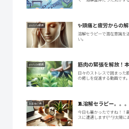
✨頭痛と疲労からの解
youtube動画
溶解セラピーで潜在意識を
い。
筋肉の緊張を解放！本
youtube動画
日々のストレスで固まった
の癒しを促進する動画です
🧵溶解セラピー。。
お客様の声
今日も暑かったですね！！
スに遭遇します!(^^)!太