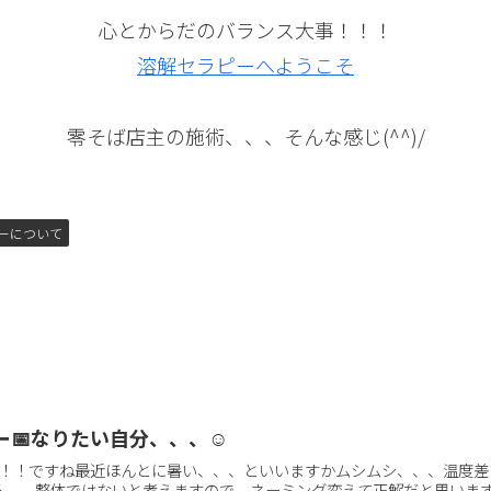
心とからだのバランス大事！！！
溶解セラピーへようこそ
零そば店主の施術、、、そんな感じ(^^)/
ーについて
ー📅なりたい自分、、、☺
！！ですね最近ほんとに暑い、、、といいますかムシムシ、、、温度差しん
。。整体ではないと考えますので ネーミング変えて正解だと思います(^^