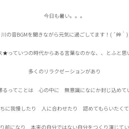
今日も暑い。。。
川の音BGMを聞きながら元気に過ごしてます！( ´艸｀)
ス★っていつの時代からある言葉なのかな、、とふと思
多くのリラクゼーションがあり
滞るってことは 心の中に 無意識になにか封じ込めて
ちに我慢したり 人に合わせたり 認めてもらいたく
り前になり 本来の自分ではない自分をつくり演じて