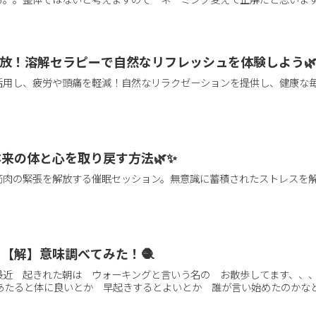
放！溶解セラピーで自然なリフレッシュを体験しよう
活用し、疲労や頭痛を軽減！自然なリラクゼーションを提供し、健康な
来の体と心を取り戻す方法🌿✨
筋肉の緊張を解放する催眠セッション。無意識に蓄積されたストレスを
。
。【解】意味調べてみた！🧶
最近 起きれた朝は ウォーキングと言いう名の お散歩してます、、、
陽にあたると体に良いとか 早起きするとよいとか 誰が言い始めたのかなと考